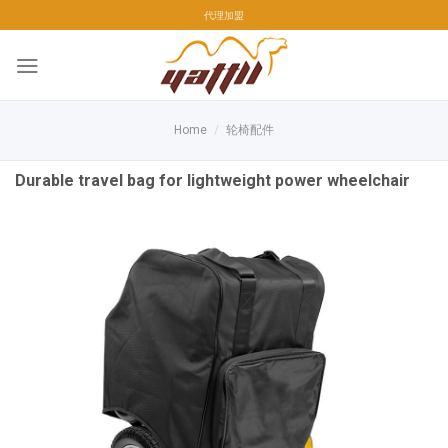
Skip
代理加盟
to
content
Home
/
轮椅配件
Durable travel bag for lightweight power wheelchair