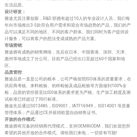
生活品质。
设计研发：
雅途尤其注重创新，R&D 部拥有超过10人的专业设计人员，我们每
年向市场推出3-5款符合用户需求和迎合市场趋势的产品，我们的产
品可以满足不同的地区、不同的客户群体。我们同时为客户提供设
计服务，可以将客户的想法变成成熟的产品方案。
市场营销:
雅途拥有成熟的销售网络，先后在日本、中国香港、深圳、天津、
惠州等地成立了分公司。目前产品已经出口至超过60个国家和地
区。
品质管控:
雅途品质一直是公司的根本，公司严格按照ISO体系的质量要求，在
供应商考核、来料检验、初样检验及成品检验等方面做到100%全
检，品质的管控甚至比IS0体系的要求更为严格。生产加工精度及测
试标准已经超过了同行标准。
雅途先后通过S013485，IS09001，IATF16949， IS014001 等质量
管理体系；产品通过CE并获得欧盟自由销售证书。
开放的合作模式:
雅途拥有完备的经销商代理模式，支持OEM和ODM，我们欢迎您所
希望的其他开放的合作模式。请给我们来电，一切皆有可能!